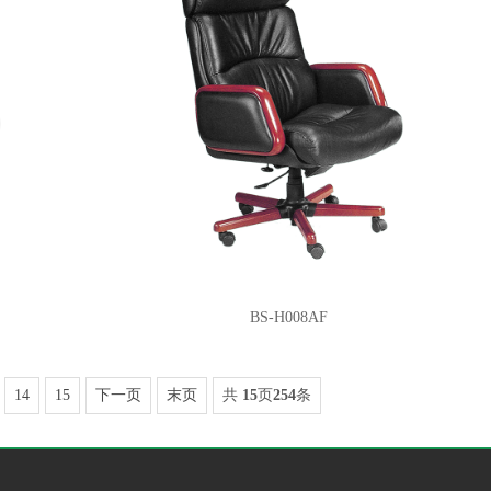
BS-H008AF
14
15
下一页
末页
共
15
页
254
条