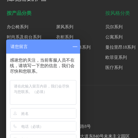
按产品分类
按风格分类
办公椅系列
屏风系列
贝尔系列
时尚系及前台系列
衣柜系列
公寓系列
请您留言
钢制品系列
沙发茶几软体系列
曼拉里昂18系列
新中式班台
欧菲亚系列
感谢您的关注，当前客服人员不在
线，请填写一下您的信息，我们会
医疗系列
尽快和您联系。
联系我们
企业名称：广州钦点家具有限公司
广州合作生产基地：广州市花都区爱民路8号
佛山合作生产基地：佛山市高明区高明大道东840号未来主义园区