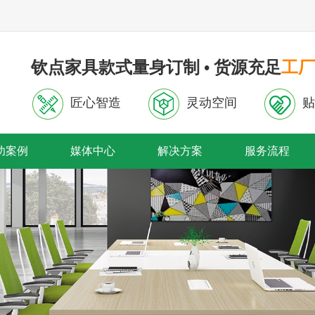
钦点家具款式量身订制 • 货源充足
工厂
匠心智造
灵动空间
贴
功案例
媒体中心
解决方案
服务流程
首页轮播
内页轮播图