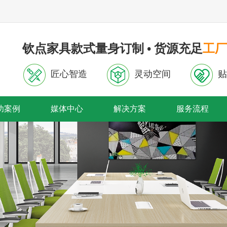
钦点家具款式量身订制 • 货源充足
工厂
匠心智造
灵动空间
贴
功案例
媒体中心
解决方案
服务流程
首页轮播
内页轮播图