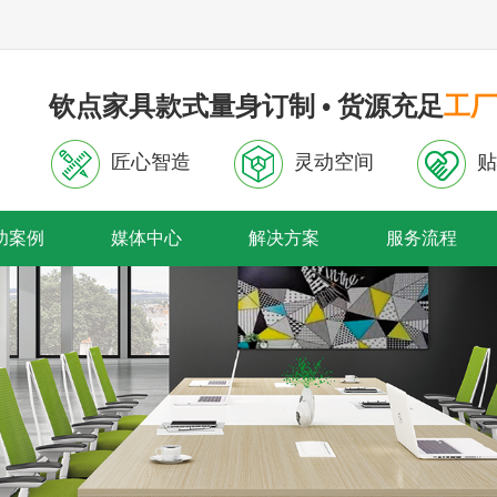
钦点家具款式量身订制 • 货源充足
工厂
匠心智造
灵动空间
贴
功案例
媒体中心
解决方案
服务流程
首页轮播
内页轮播图