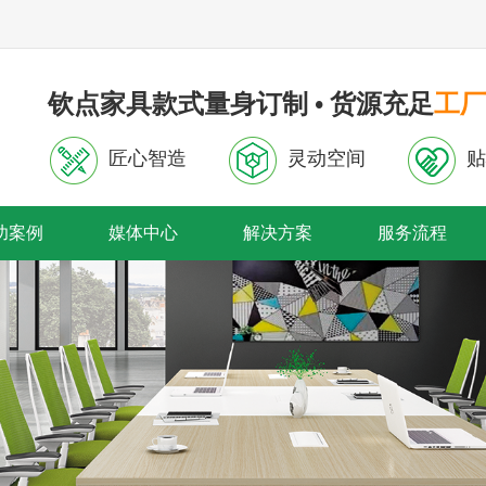
钦点家具款式量身订制 • 货源充足
工厂
匠心智造
灵动空间
贴
功案例
媒体中心
解决方案
服务流程
首页轮播
内页轮播图