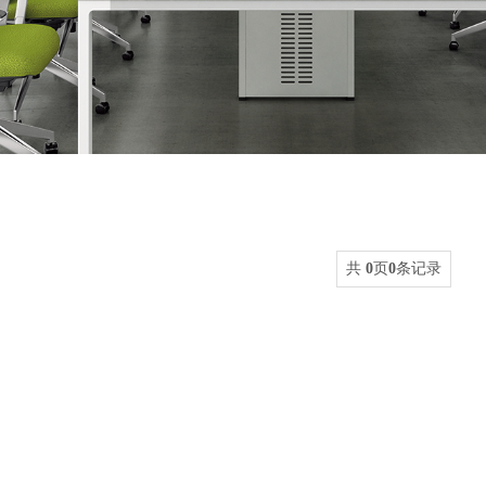
共
0
页
0
条记录