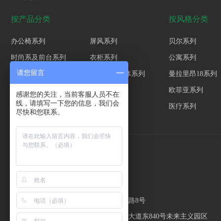
按产品分类
按风格分类
办公椅系列
屏风系列
贝尔系列
时尚系及前台系列
衣柜系列
公寓系列
请您留言
钢制品系列
沙发茶几软体系列
曼拉里昂18系列
新中式班台
欧菲亚系列
感谢您的关注，当前客服人员不在
线，请填写一下您的信息，我们会
医疗系列
尽快和您联系。
联系我们
企业名称：广州钦点家具有限公司
广州合作生产基地：广州市花都区爱民路8号
佛山合作生产基地：佛山市高明区高明大道东840号未来主义园区